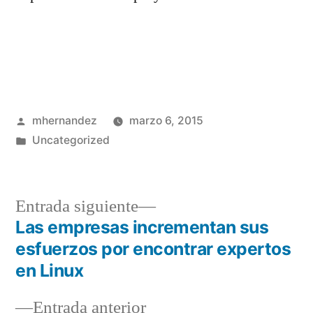
Publicado
mhernandez
marzo 6, 2015
por
Publicado
Uncategorized
en
Entrada
Entrada siguiente
siguiente:
Las empresas incrementan sus
Navegación
esfuerzos por encontrar expertos
de
en Linux
entradas
Entrada
Entrada anterior