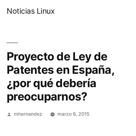
Saltar
Noticias Linux
al
contenido
Proyecto de Ley de
Patentes en España,
¿por qué debería
preocuparnos?
Publicado
mhernandez
marzo 6, 2015
por