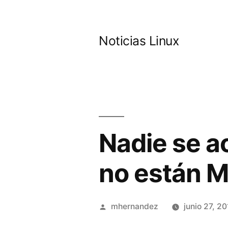
Saltar
al
Noticias Linux
contenido
Nadie se a
no están M
Publicado
mhernandez
junio 27, 2
por