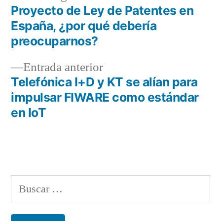
siguiente:
Proyecto de Ley de Patentes en
Navegación
España, ¿por qué debería
de
preocuparnos?
entradas
Entrada
Entrada anterior
anterior:
Telefónica I+D y KT se alían para
impulsar FIWARE como estándar
en IoT
Buscar: