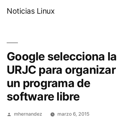
Saltar
Noticias Linux
al
contenido
Google selecciona la
URJC para organizar
un programa de
software libre
Publicado
mhernandez
marzo 6, 2015
por