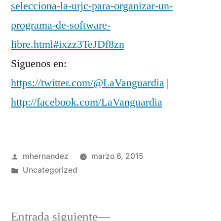
selecciona-la-urjc-para-organizar-un-
programa-de-software-
libre.html#ixzz3TeJDf8zn
Síguenos en:
https://twitter.com/@LaVanguardia
|
http://facebook.com/LaVanguardia
Publicado
mhernandez
marzo 6, 2015
por
Publicado
Uncategorized
en
Entrada
Entrada siguiente