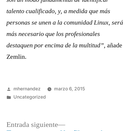
talento cualificado, y, a medida que más
personas se unen a la comunidad Linux, será
más necesario que los profesionales
destaquen por encima de la multitud”
, añade
Zemlin.
Publicado
mhernandez
marzo 6, 2015
por
Publicado
Uncategorized
en
Entrada
Entrada siguiente