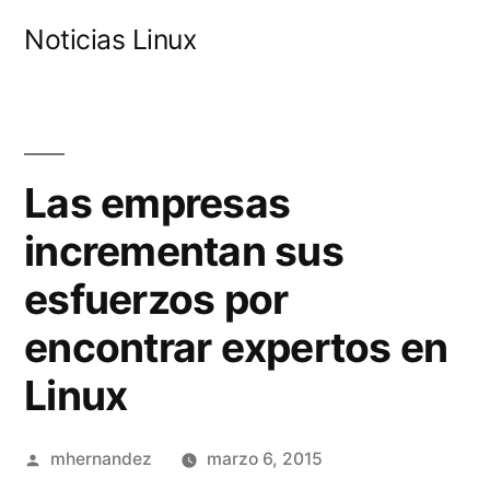
Saltar
Noticias Linux
al
contenido
Las empresas
incrementan sus
esfuerzos por
encontrar expertos en
Linux
Publicado
mhernandez
marzo 6, 2015
por