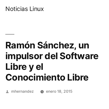
Saltar
Noticias Linux
al
contenido
Ramón Sánchez, un
impulsor del Software
Libre y el
Conocimiento Libre
Publicado
mhernandez
enero 18, 2015
por