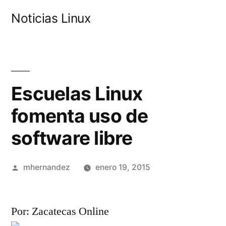
Saltar
Noticias Linux
al
contenido
Escuelas Linux
fomenta uso de
software libre
Publicado
mhernandez
enero 19, 2015
por
Por: Zacatecas Online