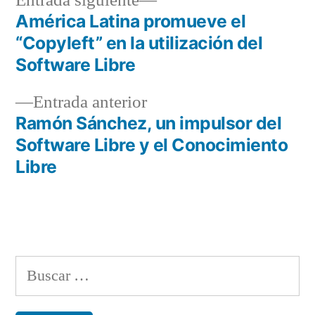
Entrada siguiente
siguiente:
América Latina promueve el
Navegación
“Copyleft” en la utilización del
de
Software Libre
entradas
Entrada
Entrada anterior
anterior:
Ramón Sánchez, un impulsor del
Software Libre y el Conocimiento
Libre
Buscar: