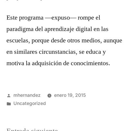
Este programa —expuso— rompe el
paradigma del aprendizaje digital en las
escuelas, porque desde otros medios, aunque
en similares circunstancias, se educa y
motiva la adquisición de conocimientos.
Publicado
mhernandez
enero 19, 2015
por
Publicado
Uncategorized
en
Entrada