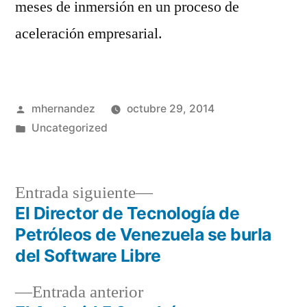
meses de inmersión en un proceso de
aceleración empresarial.
Publicado
mhernandez
octubre 29, 2014
por
Publicado
Uncategorized
en
Entrada
Entrada siguiente
siguiente:
El Director de Tecnología de
Navegación
Petróleos de Venezuela se burla
de
del Software Libre
entradas
Entrada
Entrada anterior