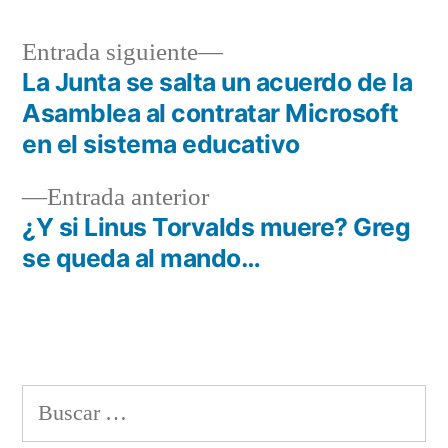
Entrada
Entrada siguiente
siguiente:
La Junta se salta un acuerdo de la
Navegación
Asamblea al contratar Microsoft
de
en el sistema educativo
entradas
Entrada
Entrada anterior
anterior:
¿Y si Linus Torvalds muere? Greg
se queda al mando…
Buscar: