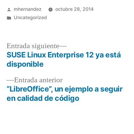
Publicado
mhernandez
octubre 28, 2014
por
Publicado
Uncategorized
en
Entrada
Entrada siguiente
siguiente:
SUSE Linux Enterprise 12 ya está
Navegación
disponible
de
Entrada
Entrada anterior
entradas
anterior:
“LibreOffice”, un ejemplo a seguir
en calidad de código