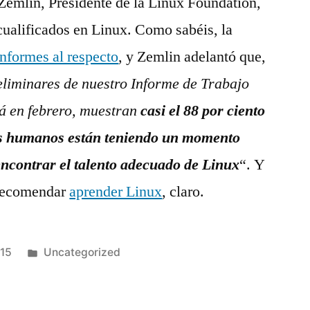
 Zemlin, Presidente de la Linux Foundation,
 cualificados en Linux. Como sabéis, la
informes al respecto
, y Zemlin adelantó que,
eliminares de nuestro Informe de Trabajo
rá en febrero, muestran
casi el 88 por ciento
sos humanos están teniendo un momento
 encontrar el talento adecuado de Linux
“. Y
 recomendar
aprender Linux
, claro.
Publicado
015
Uncategorized
en