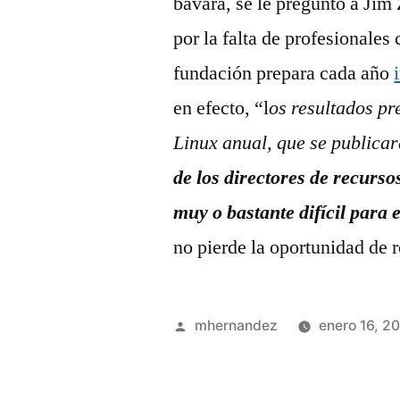
bávara, se le preguntó a Jim
por la falta de profesionales
fundación prepara cada año
en efecto, “l
os resultados pr
Linux anual, que se publica
de los directores de recur
muy o bastante difícil para
no pierde la oportunidad de
Publicado
mhernandez
enero 16, 2
por