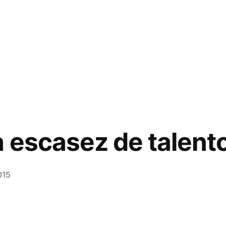
a escasez de talent
015