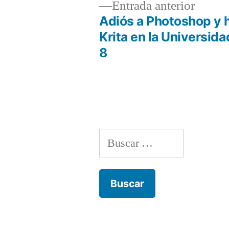
Entrad
Entrada anterior
anterio
Adiós a Photoshop y h
Navegación
Krita en la Universida
8
de
entradas
Buscar: