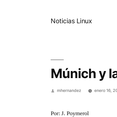
Saltar
al
Noticias Linux
contenido
Múnich y l
Publicado
mhernandez
enero 16, 2
por
Por: J. Poymerol