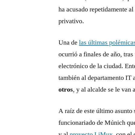
ha acusado repetidamente al 
privativo.
Una de
las últimas polémica
ocurrió a finales de año, tras
electrónico de la ciudad. En
también al departamento IT 
otros
, y al alcalde se le va
A raíz de este último asunto 
funcionariado de Múnich que 
y al
proyecto LiMux
, con el