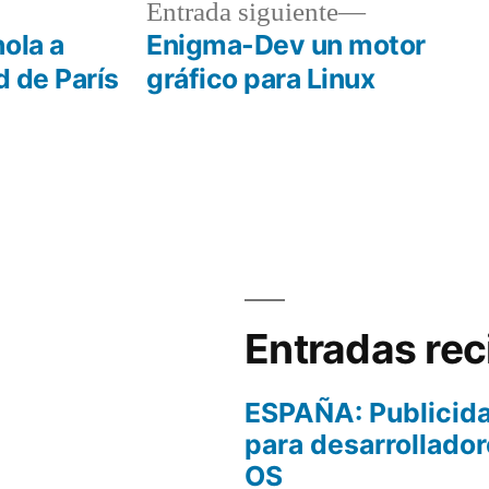
a
Entrada
Entrada siguiente
r:
siguiente:
ola a
Enigma-Dev un motor
d de París
gráfico para Linux
Entradas rec
ESPAÑA: Publicida
para desarrollador
OS