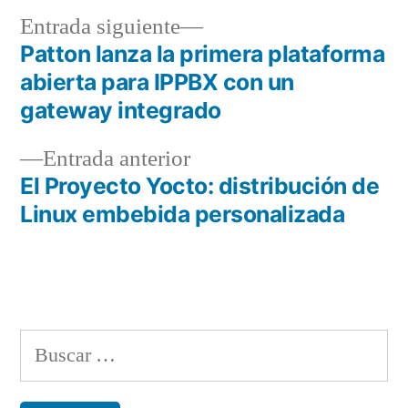
Entrada
Entrada siguiente
siguiente:
Patton lanza la primera plataforma
Navegación
abierta para IPPBX con un
de
gateway integrado
entradas
Entrada
Entrada anterior
anterior:
El Proyecto Yocto: distribución de
Linux embebida personalizada
Buscar: