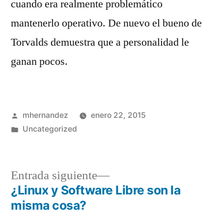
cuando era realmente problemático
mantenerlo operativo. De nuevo el bueno de
Torvalds demuestra que a personalidad le
ganan pocos.
Publicado
mhernandez
enero 22, 2015
por
Publicado
Uncategorized
en
Entrada
Entrada siguiente
siguiente:
¿Linux y Software Libre son la
Navegación
misma cosa?