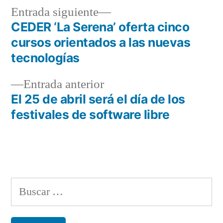
Entrada
Entrada siguiente
siguiente:
CEDER ‘La Serena’ oferta cinco
Navegación
cursos orientados a las nuevas
de
tecnologías
entradas
Entrada
Entrada anterior
anterior:
El 25 de abril será el día de los
festivales de software libre
Buscar: