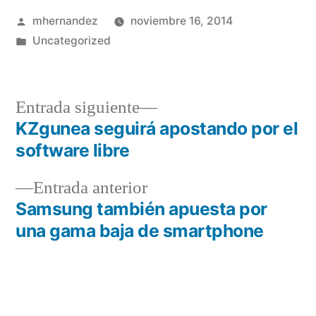
Publicado
mhernandez
noviembre 16, 2014
por
Publicado
Uncategorized
en
Entrada
Entrada siguiente
siguiente:
KZgunea seguirá apostando por el
Navegación
software libre
de
Entrada
Entrada anterior
entradas
anterior:
Samsung también apuesta por
una gama baja de smartphone