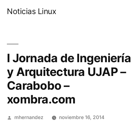
Saltar
Noticias Linux
al
contenido
I Jornada de Ingeniería
y Arquitectura UJAP –
Carabobo –
xombra.com
Publicado
mhernandez
noviembre 16, 2014
por