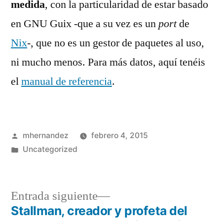
medida
, con la particularidad de estar basado
en GNU Guix -que a su vez es un
port
de
Nix
-, que no es un gestor de paquetes al uso,
ni mucho menos. Para más datos, aquí tenéis
el
manual de referencia
.
Publicado
mhernandez
febrero 4, 2015
por
Publicado
Uncategorized
en
Entrada
Entrada siguiente
siguiente:
Stallman, creador y profeta del