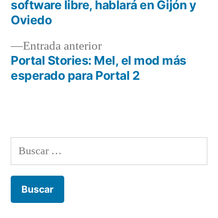
Navegación
software libre, hablará en Gijón y
de
Oviedo
entradas
Entrada
Entrada anterior
anterior:
Portal Stories: Mel, el mod más
esperado para Portal 2
Buscar: