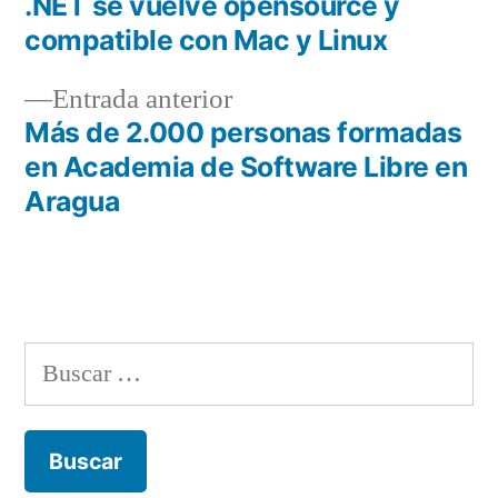
siguiente:
.NET se vuelve opensource y
Navegación
compatible con Mac y Linux
de
Entrada
Entrada anterior
entradas
anterior:
Más de 2.000 personas formadas
en Academia de Software Libre en
Aragua
Buscar: