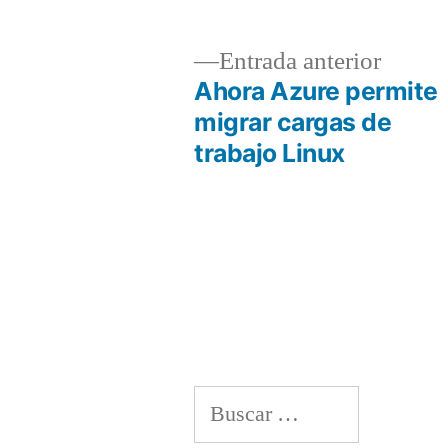
Entrad
Entrada anterior
anterio
Ahora Azure permite
Navegación
migrar cargas de
trabajo Linux
de
entradas
Buscar: