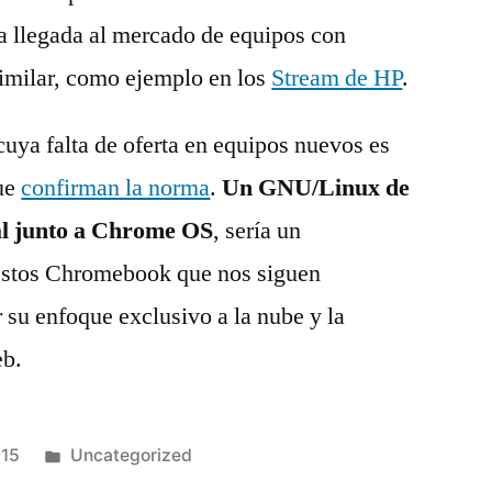
a llegada al mercado de equipos con
imilar, como ejemplo en los
Stream de HP
.
cuya falta de oferta en equipos nuevos es
que
confirman la norma
.
Un GNU/Linux de
al junto a Chrome OS
, sería un
estos Chromebook que nos siguen
 su enfoque exclusivo a la nube y la
eb.
Publicado
015
Uncategorized
en