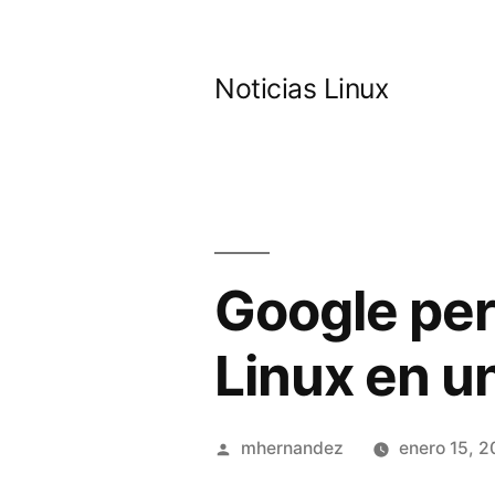
Saltar
al
Noticias Linux
contenido
Google per
Linux en 
Publicado
mhernandez
enero 15, 2
por