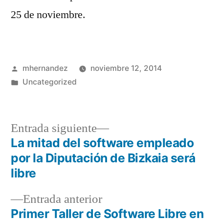
25 de noviembre.
Publicado
mhernandez
noviembre 12, 2014
por
Publicado
Uncategorized
en
Entrada
Entrada siguiente
siguiente:
La mitad del software empleado
Navegación
por la Diputación de Bizkaia será
de
libre
entradas
Entrada
Entrada anterior
anterior:
Primer Taller de Software Libre en