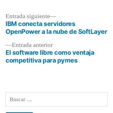
Entrada
Entrada siguiente
siguiente:
IBM conecta servidores
Navegación
OpenPower a la nube de SoftLayer
de
Entrada
Entrada anterior
entradas
anterior:
El software libre como ventaja
competitiva para pymes
Buscar: