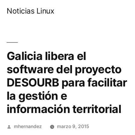
Saltar
Noticias Linux
al
contenido
Galicia libera el
software del proyecto
DESOURB para facilitar
la gestión e
información territorial
Publicado
mhernandez
marzo 9, 2015
por