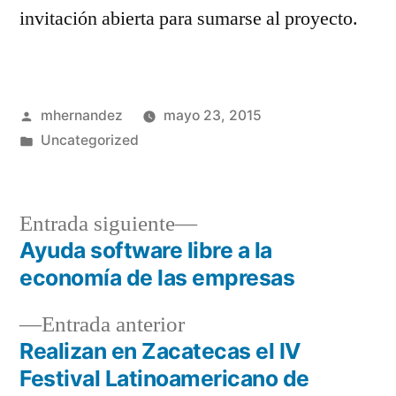
invitación abierta para sumarse al proyecto.
Publicado
mhernandez
mayo 23, 2015
por
Publicado
Uncategorized
en
Entrada
Entrada siguiente
siguiente:
Ayuda software libre a la
Navegación
economía de las empresas
de
Entrada
Entrada anterior
entradas
anterior:
Realizan en Zacatecas el IV
Festival Latinoamericano de