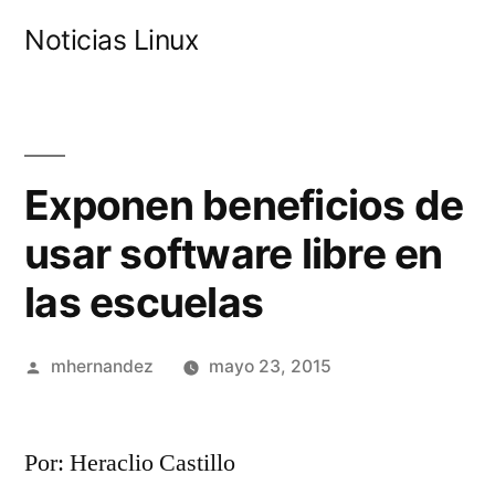
Saltar
Noticias Linux
al
contenido
Exponen beneficios de
usar software libre en
las escuelas
Publicado
mhernandez
mayo 23, 2015
por
Por:
Heraclio Castillo