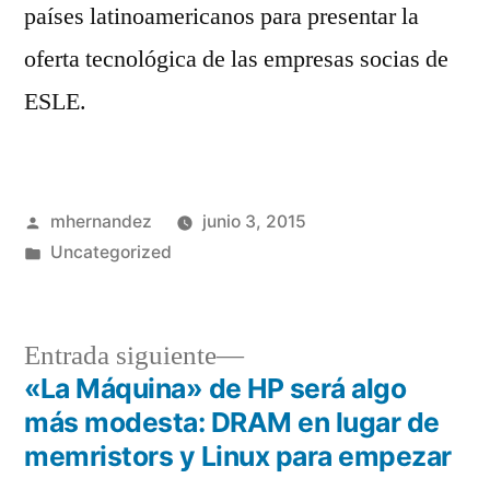
países latinoamericanos para presentar la
oferta tecnológica de las empresas socias de
ESLE.
Publicado
mhernandez
junio 3, 2015
por
Publicado
Uncategorized
en
Entrada
Entrada siguiente
siguiente:
«La Máquina» de HP será algo
Navegación
más modesta: DRAM en lugar de
de
memristors y Linux para empezar