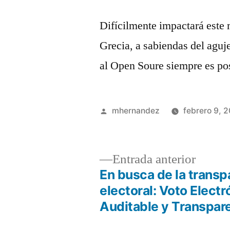
Difícilmente impactará este
Grecia, a sabiendas del aguj
al Open Soure siempre es pos
Publicado
mhernandez
febrero 9, 
por
Entrad
Entrada anterior
anterio
En busca de la transp
Navegación
electoral: Voto Electr
Auditable y Transpar
de