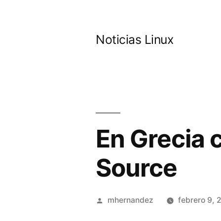
Saltar
al
Noticias Linux
contenido
En Grecia 
Source
Publicado
mhernandez
febrero 9, 
por