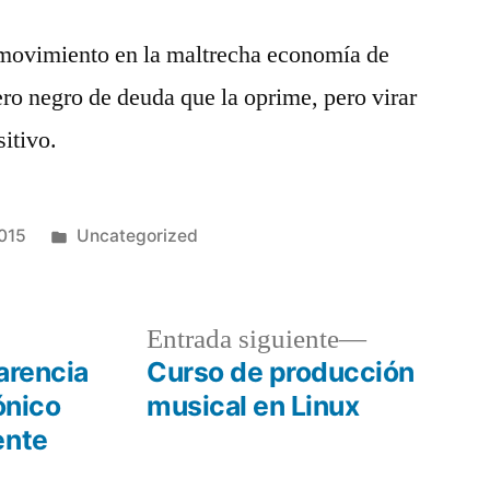
 movimiento en la maltrecha economía de
ero negro de deuda que la oprime, pero virar
itivo.
Publicado
2015
Uncategorized
en
a
Entrada
Entrada siguiente
r:
siguiente:
arencia
Curso de producción
ónico
musical en Linux
ente