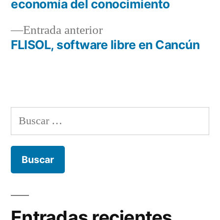
de
economía del conocimiento
entradas
Entrada
Entrada anterior
anterior:
FLISOL, software libre en Cancún
Buscar:
Entradas recientes