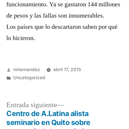
funcionamiento. Ya se gastaron 144 millones
de pesos y las fallas son innumerables.
Los países que lo descartaron saben por qué
lo hicieron.
Publicado
mhernandez
abril 17, 2015
por
Publicado
Uncategorized
en
Entrada
Entrada siguiente
siguiente:
Centro de A.Latina alista
Navegación
seminario en Quito sobre