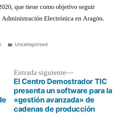
020, que tiene como objetivo seguir
a Administración Electrónica en Aragón.
Publicado
5
Uncategorized
en
a
Entrada
Entrada siguiente
r:
siguiente:
El Centro Demostrador TIC
presenta un software para la
de
«gestión avanzada» de
cadenas de producción