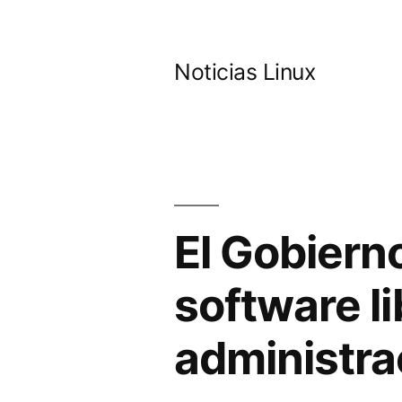
Saltar
al
Noticias Linux
contenido
El Gobiern
software li
administra