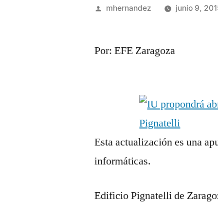
Publicado
mhernandez
junio 9, 20
por
Por: EFE Zaragoza
Esta actualización es una apu
informáticas.
Edificio Pignatelli de Zarag