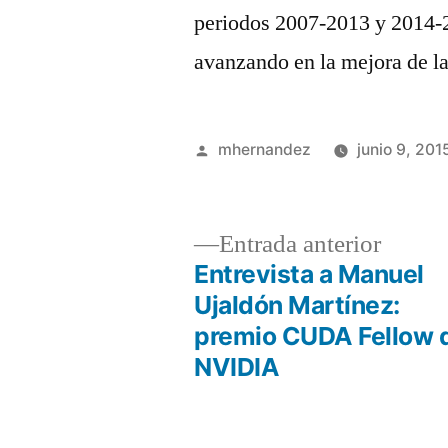
periodos 2007-2013 y 2014-2
avanzando en la mejora de l
Publicado
mhernandez
junio 9, 201
por
Entrad
Entrada anterior
anterio
Entrevista a Manuel
Navegación
Ujaldón Martínez:
premio CUDA Fellow 
de
NVIDIA
entradas