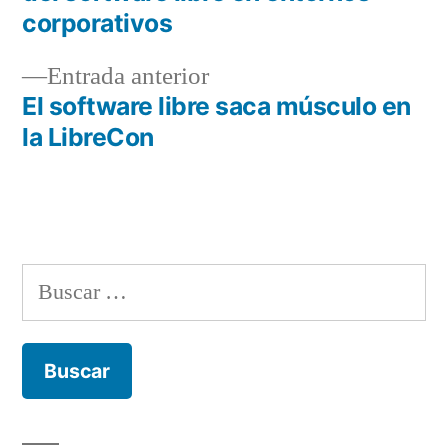
entradas
corporativos
Entrada
Entrada anterior
anterior:
El software libre saca músculo en
la LibreCon
Buscar: