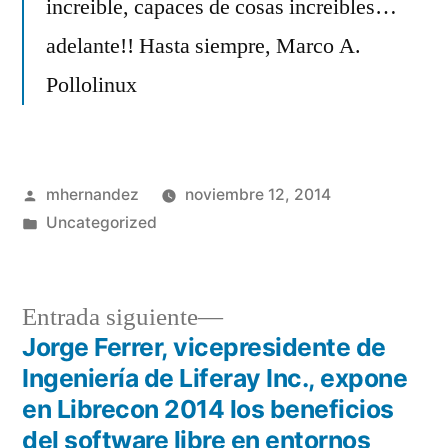
increible, capaces de cosas increibles…
adelante!! Hasta siempre, Marco A.
Pollolinux
Publicado
mhernandez
noviembre 12, 2014
por
Publicado
Uncategorized
en
Entrada
Entrada siguiente
siguiente:
Jorge Ferrer, vicepresidente de
Navegación
Ingeniería de Liferay Inc., expone
de
en Librecon 2014 los beneficios
del software libre en entornos