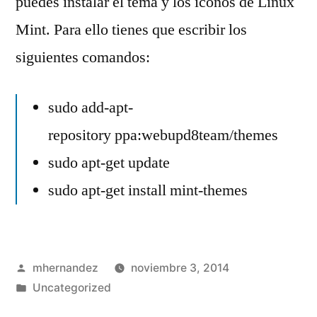
puedes instalar el tema y los iconos de Linux
Mint. Para ello tienes que escribir los
siguientes comandos:
sudo add-apt-
repository ppa:webupd8team/themes
sudo apt-get update
sudo apt-get install mint-themes
Publicado
mhernandez
noviembre 3, 2014
por
Publicado
Uncategorized
en