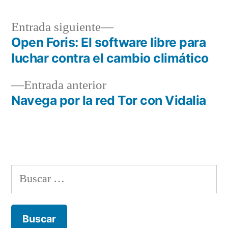
Entrada
Entrada siguiente
siguiente:
Open Foris: El software libre para
Navegación
luchar contra el cambio climático
de
Entrada
Entrada anterior
entradas
anterior:
Navega por la red Tor con Vidalia
Buscar: