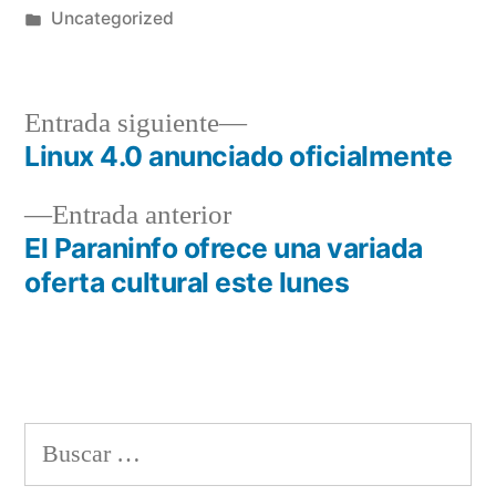
por
Publicado
Uncategorized
en
Entrada
Entrada siguiente
siguiente:
Linux 4.0 anunciado oficialmente
Navegación
Entrada
Entrada anterior
de
anterior:
El Paraninfo ofrece una variada
entradas
oferta cultural este lunes
Buscar: