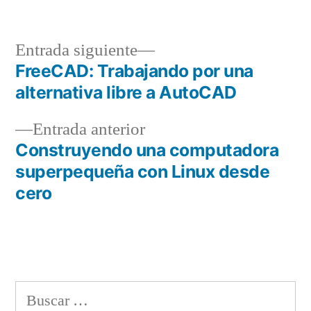
en
Entrada
Entrada siguiente
siguiente:
FreeCAD: Trabajando por una
Navegación
alternativa libre a AutoCAD
de
Entrada
Entrada anterior
entradas
anterior:
Construyendo una computadora
superpequeña con Linux desde
cero
Buscar: