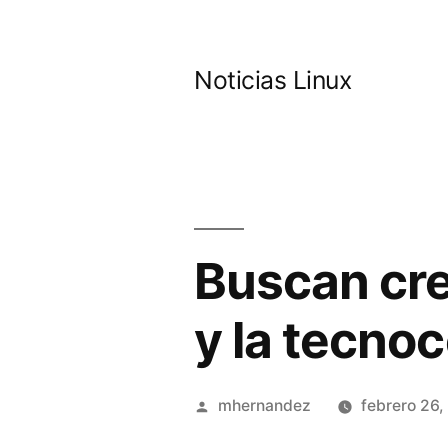
Saltar
al
Noticias Linux
contenido
Buscan cre
y la tecno
Publicado
mhernandez
febrero 26,
por