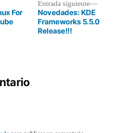
a
Entrada
Entrada siguiente
r:
siguiente:
nux For
Novedades: KDE
nube
Frameworks 5.5.0
Release!!!
ntario