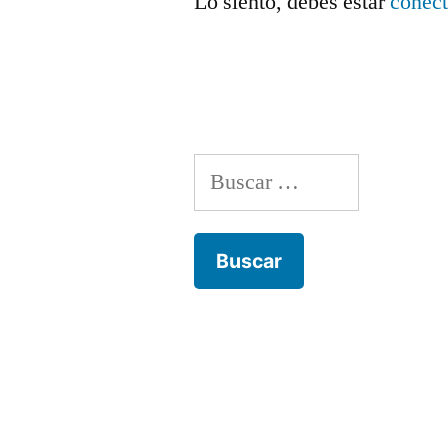
Lo siento, debes estar
conec
Buscar: