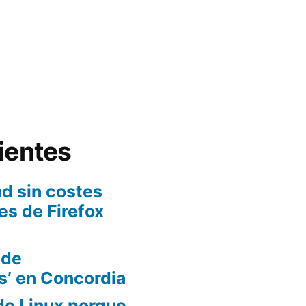
ientes
d sin costes
es de Firefox
 de
s’ en Concordia
de Linux porque