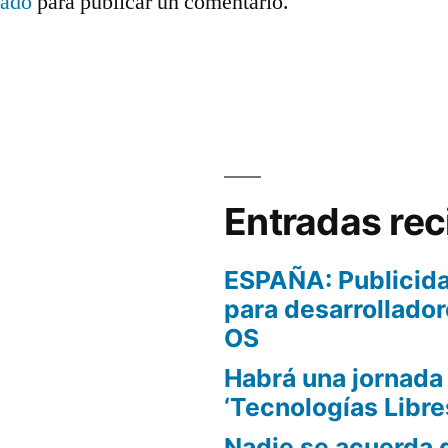
tado
para publicar un comentario.
Entradas rec
ESPAÑA: Publicida
para desarrollador
OS
Habrá una jornada
‘Tecnologías Libre
Nadie se acuerda 