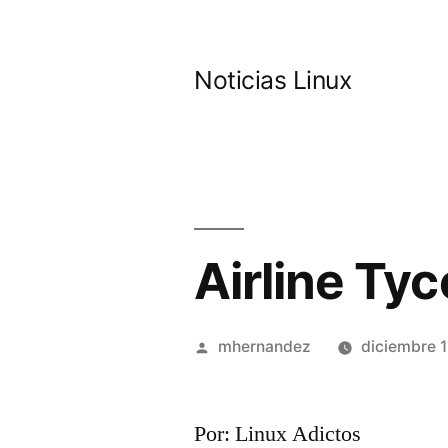
Saltar
al
Noticias Linux
contenido
Airline Ty
Publicado
mhernandez
diciembre 1
por
Por: Linux Adictos