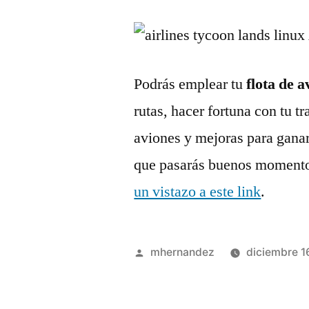
Podrás emplear tu
flota de a
rutas, hacer fortuna con tu 
aviones y mejoras para ganar
que pasarás buenos momentos
un vistazo a este link
.
Publicado
mhernandez
diciembre 1
por