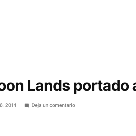
coon Lands portado 
en
6, 2014
Deja un comentario
Airline
Tycoon
Lands