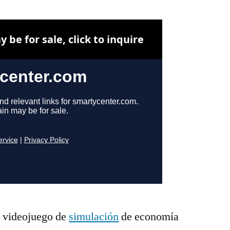
portado
a
Linux
 videojuego de
simulación
de economía