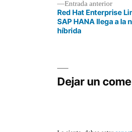
Entrad
Entrada anterior
anterio
Red Hat Enterprise Li
Navegación
SAP HANA llega a la 
híbrida
de
entradas
Dejar un come